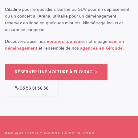
Citadine pour le quotidien, berline ou SUV pour un déplacement
ou un concert à l'Arena, utilitaire pour un déménagement :
réservez en ligne en quelques minutes, kilométrage inclus et
assurance comprise.
Découvrez aussi nos
voitures tourisme
, notre page
camion
déménagement
et l'ensemble de nos
agences en Gironde
.
RÉSERVER
UNE VOITURE
À
FLOIRAC
05 56 31 56 58
UNE QUESTION ? ON EST LÀ POUR VOUS