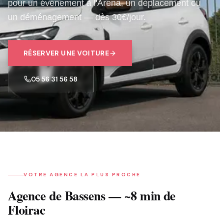
pour un événement à l'Arena, un déplacement ou
un déménagement — dès 30€/jour.
RÉSERVER
UNE VOITURE
05 56 31 56 58
VOTRE AGENCE LA PLUS PROCHE
Agence de Bassens — ~8 min de
Floirac