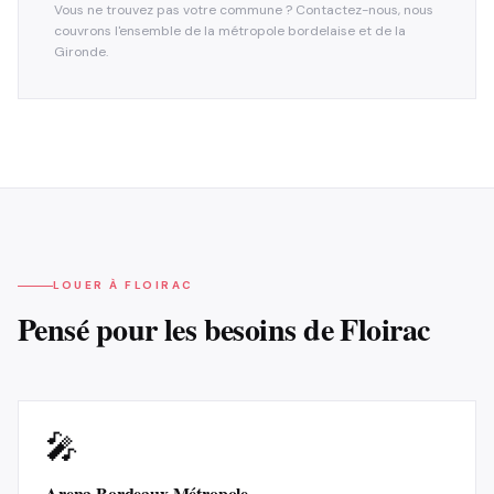
Vous ne trouvez pas votre commune ? Contactez-nous, nous
couvrons l'ensemble de la métropole bordelaise et de la
Gironde.
LOUER À
FLOIRAC
Pensé pour les besoins de
Floirac
🎤
Arena Bordeaux Métropole