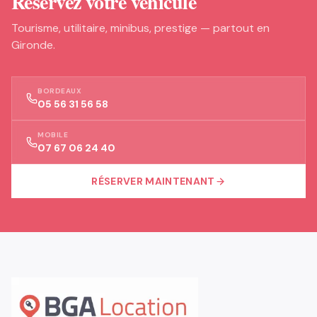
Réservez votre véhicule
Tourisme, utilitaire, minibus, prestige — partout en
Gironde.
BORDEAUX
05 56 31 56 58
MOBILE
07 67 06 24 40
RÉSERVER MAINTENANT