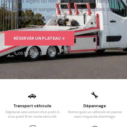
Plateaux légers ou renforcés avec treuil, rampes de
chargement et sangles incluses. Disponibles dans
nos 5 agences en Gironde.
RÉSERVER UN PLATEAU
05 56 31 56 58
🚗
🔧
Transport véhicule
Dépannage
Déplacez une voiture d'un point A
Remorquez un véhicule en panne
à un point B en toute sécurité.
sans risque de dommage.