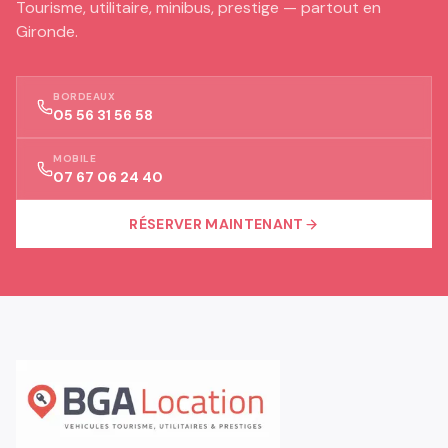
Tourisme, utilitaire, minibus, prestige — partout en
Gironde.
BORDEAUX
05 56 31 56 58
MOBILE
07 67 06 24 40
RÉSERVER MAINTENANT