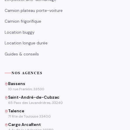
Camion plateau porte-voiture
Camion frigorifique
Location buggy
Location longue durée
Guides & conseils
NOS AGENCES
Bassens
10 rue Franklin, 33530
Saint-André-de-Cubzac
65 Pass des Lavandrières, 33240
Talence
71 Rte de Toulouse 33400
Cargo ArcaRent
4 Av de la Libération 33380