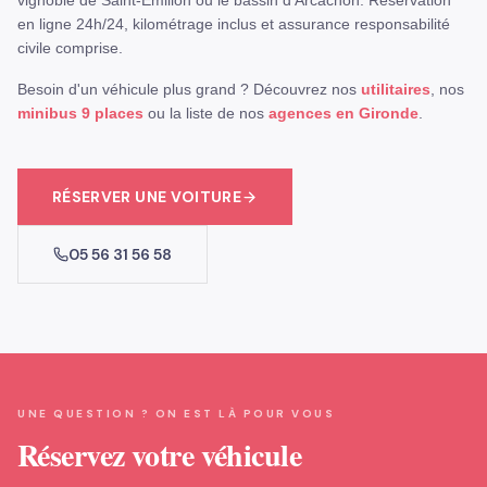
vignoble de Saint-Émilion ou le bassin d'Arcachon. Réservation
en ligne 24h/24, kilométrage inclus et assurance responsabilité
civile comprise.
Besoin d'un véhicule plus grand ? Découvrez nos
utilitaires
, nos
minibus 9 places
ou la liste de nos
agences en Gironde
.
RÉSERVER UNE VOITURE
05 56 31 56 58
UNE QUESTION ? ON EST LÀ POUR VOUS
Réservez votre véhicule