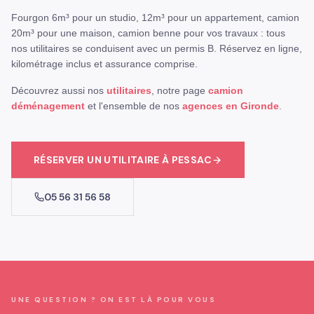
Fourgon 6m³ pour un studio, 12m³ pour un appartement, camion
20m³ pour une maison, camion benne pour vos travaux : tous
nos utilitaires se conduisent avec un permis B. Réservez en ligne,
kilométrage inclus et assurance comprise.
Découvrez aussi nos
utilitaires
, notre page
camion
déménagement
et l'ensemble de nos
agences en Gironde
.
RÉSERVER
UN UTILITAIRE
À
PESSAC
05 56 31 56 58
UNE QUESTION ? ON EST LÀ POUR VOUS