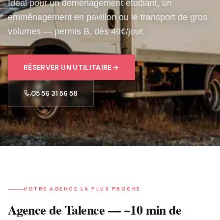
Idéal pour un déménagement étudiant, un
emménagement en pavillon ou le transport de gros
volumes — permis B, dès 49€/jour.
RÉSERVER
UN UTILITAIRE
05 56 31 56 58
VOTRE AGENCE LA PLUS PROCHE
Agence de Talence — ~10 min de