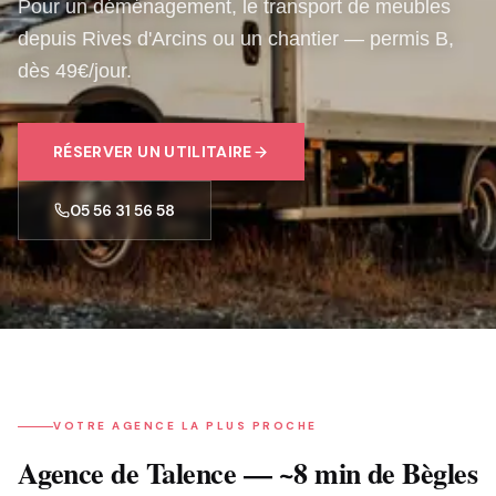
Pour un déménagement, le transport de meubles
depuis Rives d'Arcins ou un chantier — permis B,
dès 49€/jour.
RÉSERVER
UN UTILITAIRE
05 56 31 56 58
VOTRE AGENCE LA PLUS PROCHE
Agence de Talence — ~8 min de Bègles