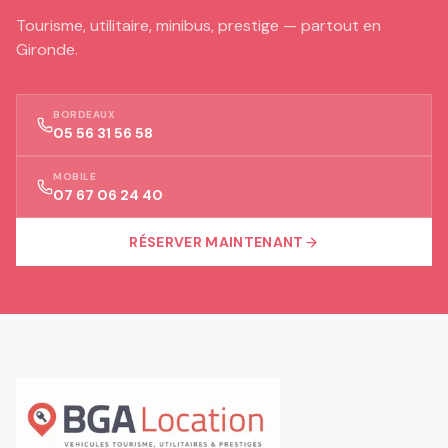
Tourisme, utilitaire, minibus, prestige — partout en
Gironde.
BORDEAUX
05 56 31 56 58
MOBILE
07 67 06 24 40
RÉSERVER MAINTENANT