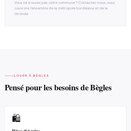
Vous ne trouvez pas votre commune ? Contactez-nous, nous
couvrons l'ensemble de la métropole bordelaise et de la
Gironde.
LOUER À
BÈGLES
Pensé pour les besoins de
Bègles
🛍️
Rives d'Arcins