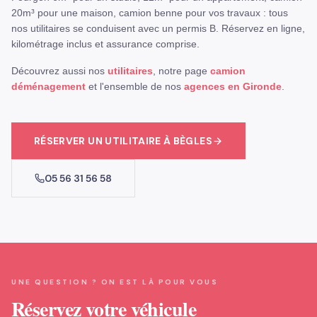
20m³ pour une maison, camion benne pour vos travaux : tous
nos utilitaires se conduisent avec un permis B. Réservez en ligne,
kilométrage inclus et assurance comprise.
Découvrez aussi nos
utilitaires
, notre page
camion
déménagement
et l'ensemble de nos
agences en Gironde
.
RÉSERVER
UN UTILITAIRE
À
BÈGLES
05 56 31 56 58
UNE QUESTION ? ON EST LÀ POUR VOUS
Réservez votre véhicule